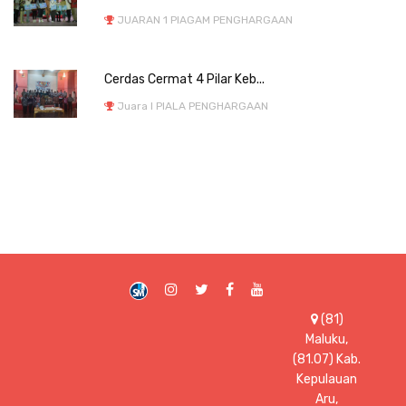
JUARAN 1 PIAGAM PENGHARGAAN
Cerdas Cermat 4 Pilar Keb...
Juara I PIALA PENGHARGAAN
(81)
Maluku,
(81.07) Kab.
Kepulauan
Aru,