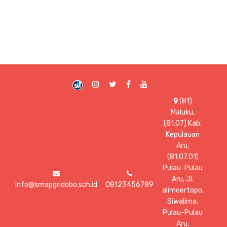
(81)
Maluku,
(81.07) Kab.
Kepulauan
Aru,
(81.07.01)
Pulau-Pulau
Aru, Jl.
info@smapgridobo.sch.id
08123456789
alimoertopo,
Siwalima,
Pulau-Pulau
Aru,